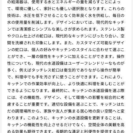
の給湯器は、使用する水とエネルギーの量を減らすことによっ
て、環境に優しく、家計にも優しい選択肢となります。これらの
技術は、水圧を低下させることなく効率良く水を供給し、毎日の
水の使用量を削減します。デザインにおいては、現代的なキッチ
ンでは清潔感とシンプルな美しさが求められます。ステンレス製
やクロム仕上げの蛇口は、現代的なキッチンにぴったり合い、空
間を洗練された印象にします。また、カスタマイズ可能なデザイ
ンの蛇口は、個人の好みやキッチンのスタイルに合わせて選ぶこ
とができ、一層の個性をキッチンに加えることができます。操作
性についても、現代の水道設備はユーザーフレンドリーなものが
多く、例えばタッチレス蛇口は衛生的でありながら操作が簡単
で、料理中でも手を汚さずに使うことができます。これにより、
キッチンでの作業効率が向上し、より快適に料理を楽しむことが
できるようになります。最終的に、キッチンの水道設備を選ぶ際
には、その機能性、デザイン、そして環境への影響を総合的に考
慮することが重要です。適切な設備を選ぶことで、キッチンはた
だの調理場所から、家族や友人が集まる居心地の良い空間へと変
わります。このように、キッチンの水道設備を更新することは、
キッチンの機能性を向上させるだけでなく、空間全体の美観を高
める効果も期待できます。長期的な満足と利便性を提供するため