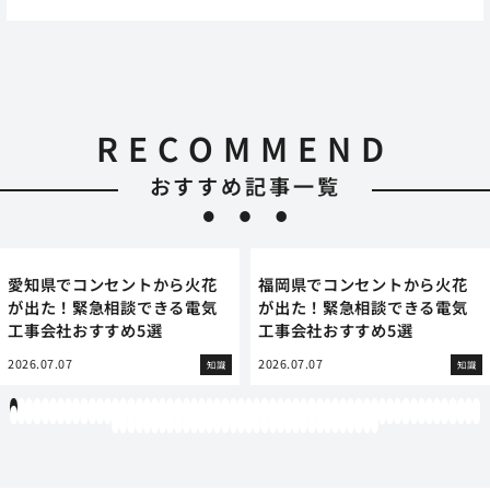
RECOMMEND
おすすめ記事一覧
愛知県でコンセントから火花
福岡県でコンセントから火花
が出た！緊急相談できる電気
が出た！緊急相談できる電気
工事会社おすすめ5選
工事会社おすすめ5選
2026.07.07
2026.07.07
知識
知識
1
2
3
4
5
6
7
8
9
10
11
12
13
14
15
16
17
18
19
20
21
22
23
24
25
26
27
28
29
30
31
32
33
34
35
36
37
38
39
40
41
42
43
44
45
46
47
48
49
50
51
52
53
54
55
56
57
58
59
60
61
62
63
64
65
66
67
68
69
70
71
72
73
74
75
76
77
78
79
80
81
82
83
84
85
86
87
88
89
90
91
92
93
94
95
96
97
98
99
100
101
102
103
104
105
106
107
108
109
110
111
112
113
114
115
116
117
118
119
12
121
122
123
124
125
126
127
128
129
130
131
132
133
134
135
136
137
138
139
140
141
142
143
144
145
146
147
148
149
150
151
152
153
154