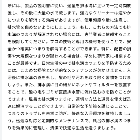
際には、製品の説明書に従い、適量を排水溝に注いで一定時間放
置し、その後に大量の水で流します。強力なクリーナーは速やか
につまりを解消する効果がありますが、使用頻度や量に注意し、
排水管を傷めないようにしましょう。もし、これらの方法でも排
水溝のつまりが解消されない場合には、専門業者に依頼すること
を検討してください。プロの技術と専用の機材を使うことで、安
全かつ確実につまりを解消することができます。特に、配管の損
傷や大規模なつまりが疑われる場合は、早めに専門家に相談する
ことが最善です。日常生活の中で排水溝のつまりを予防するため
には、こまめな掃除と定期的なメンテナンスが欠かせません。入
浴後に排水溝の蓋を外し、髪の毛や汚れを取り除く習慣をつけま
しょう。また、排水溝に目の細かいネットやフィルターを設置す
ることで、髪の毛やゴミが直接排水管に流れ込むのを防ぐことが
できます。風呂の排水溝つまりは、適切な方法と道具を使えば迅
速に解消することができます。日常的な予防策を講じることで、
つまりのトラブルを未然に防ぎ、快適な入浴環境を維持しましょ
う。迅速な対応と定期的なメンテナンスで、風呂の排水溝のつま
りを効果的に管理し、清潔で快適な生活を送りましょう。