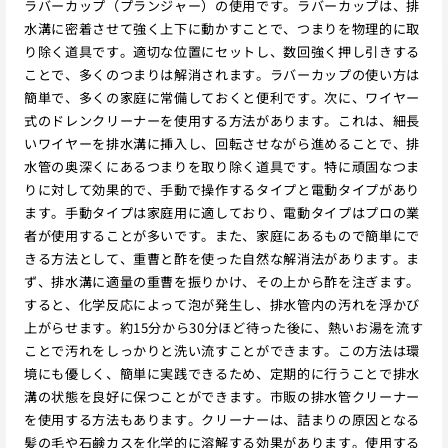
ラバーカップ（プランジャー）の使用です。ラバーカップは、排
水溝に密着させて強く上下に動かすことで、つまりを物理的に取
り除く道具です。適切な位置にセットし、数回強く押し引きする
ことで、多くのつまりは解消されます。ラバーカップの使い方は
簡単で、多くの家庭に常備しておくと便利です。次に、ワイヤー
式のドレンクリーナーを使用する方法があります。これは、細長
いワイヤーを排水溝に挿入し、回転させながら進めることで、排
水管の奥深くにあるつまりを取り除く道具です。特に頑固なつま
りに対して効果的で、手動で操作するタイプと電動タイプがあり
ます。手動タイプは家庭用に適しており、電動タイプはプロの業
者が使用することが多いです。また、家庭にあるもので簡単にで
きる方法として、重曹と酢を使った自然な解消法があります。ま
ず、排水溝に適量の重曹を振りかけ、その上から酢を注ぎます。
すると、化学反応によって泡が発生し、排水管内の汚れを浮かび
上がらせます。約15分から30分ほど待った後に、熱いお湯を流す
ことで汚れをしっかりと洗い流すことができます。この方法は環
境にも優しく、簡単に実践できるため、定期的に行うことで排水
溝の状態を良好に保つことができます。市販の排水管クリーナー
を使用する方法もあります。クリーナーは、詰まりの原因となる
髪の毛や石鹸カスを化学的に溶解する効果があります。使用する