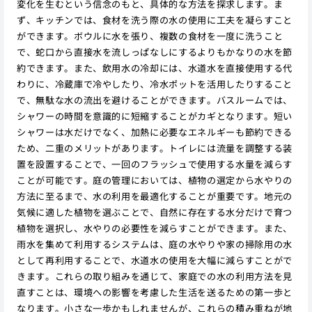
変化を生むという信念のもと、具体的な方法を探求します。ま
ず、キッチンでは、食材を洗う際の水の使用に工夫を凝らすこと
ができます。ボウルに水を張り、複数の食材を一度に洗うこと
で、蛇口から直接水を流しっぱなしにするよりもかなりの水を節
約できます。また、飲用水の冷却には、水道水を直接使用する代
わりに、冷蔵庫で冷やしたり、冷水ポットを活用したりすること
で、無駄な水の流出を避けることができます。バスルームでは、
シャワーの時間を意識的に短縮することがカギとなります。短い
シャワーは水だけでなく、加熱に必要なエネルギーも節約できる
ため、二重のメリットがあります。トイレには流量を調整する装
置を設置することで、一回のフラッシュで使用する水量を減らす
ことが可能です。庭の管理においては、植物の選定から水やりの
方法に至るまで、水の利用を最適化することが重要です。地元の
気候に適した植物を選ぶことで、自然に存在する水分だけで育つ
植物を選択し、水やりの必要性を減らすことができます。また、
雨水を集めて利用するシステムは、庭の水やりや家の掃除用の水
として再利用することで、水道水の使用を大幅に減らすことがで
きます。これらの取り組みを通じて、家庭での水の利用方法を見
直すことは、環境への影響を考慮した生活を送るための第一歩と
なります。小さな一歩かもしれませんが、これらの積み重ねが地