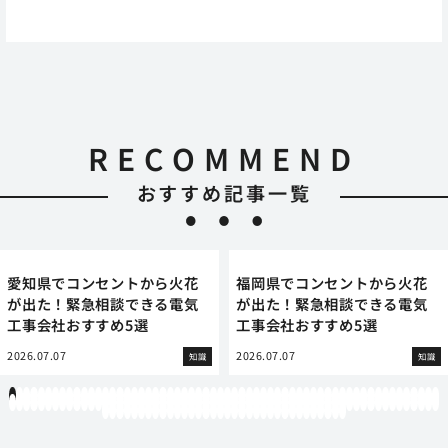
RECOMMEND
おすすめ記事一覧
愛知県でコンセントから火花
福岡県でコンセントから火花
が出た！緊急相談できる電気
が出た！緊急相談できる電気
工事会社おすすめ5選
工事会社おすすめ5選
2026.07.07
2026.07.07
知識
知識
1
2
3
4
5
6
7
8
9
10
11
12
13
14
15
16
17
18
19
20
21
22
23
24
25
26
27
28
29
30
31
32
33
34
35
36
37
38
39
40
41
42
43
44
45
46
47
48
49
50
51
52
53
54
55
56
57
58
59
60
61
62
63
64
65
66
67
68
69
70
71
72
73
74
75
76
77
78
79
80
81
82
83
84
85
86
87
88
89
90
91
92
93
94
95
96
97
98
99
100
101
102
103
104
105
106
107
108
109
110
111
112
113
114
115
116
117
118
119
12
121
122
123
124
125
126
127
128
129
130
131
132
133
134
135
136
137
138
139
140
141
142
143
144
145
146
147
148
149
150
151
152
153
154