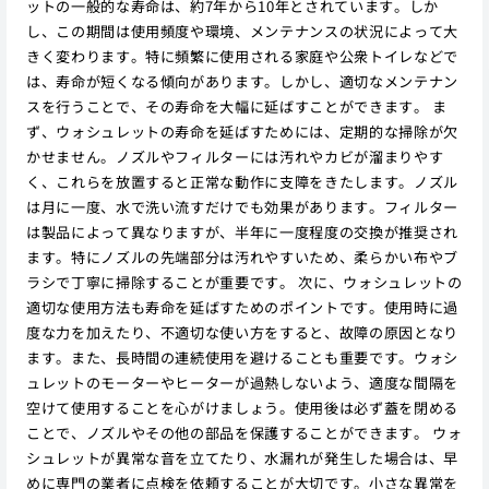
ットの一般的な寿命は、約7年から10年とされています。しか
し、この期間は使用頻度や環境、メンテナンスの状況によって大
きく変わります。特に頻繁に使用される家庭や公衆トイレなどで
は、寿命が短くなる傾向があります。しかし、適切なメンテナン
スを行うことで、その寿命を大幅に延ばすことができます。 ま
ず、ウォシュレットの寿命を延ばすためには、定期的な掃除が欠
かせません。ノズルやフィルターには汚れやカビが溜まりやす
く、これらを放置すると正常な動作に支障をきたします。ノズル
は月に一度、水で洗い流すだけでも効果があります。フィルター
は製品によって異なりますが、半年に一度程度の交換が推奨され
ます。特にノズルの先端部分は汚れやすいため、柔らかい布やブ
ラシで丁寧に掃除することが重要です。 次に、ウォシュレットの
適切な使用方法も寿命を延ばすためのポイントです。使用時に過
度な力を加えたり、不適切な使い方をすると、故障の原因となり
ます。また、長時間の連続使用を避けることも重要です。ウォシ
ュレットのモーターやヒーターが過熱しないよう、適度な間隔を
空けて使用することを心がけましょう。使用後は必ず蓋を閉める
ことで、ノズルやその他の部品を保護することができます。 ウォ
シュレットが異常な音を立てたり、水漏れが発生した場合は、早
めに専門の業者に点検を依頼することが大切です。小さな異常を