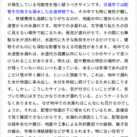
が発生している可能性を強く疑うべきサインです。
日進市では配
管を交換する漏水した水道修理でも
、その中でも特に発見が難し
く、修理費用も高額になりがちなのが、地面の中に埋められた水
道管からの水漏れです。地中での水漏れは、文字通り私たちの目
に見えない場所で起こるため、発見が遅れがちで、その間にも無
駄な水が流れ続け、水道代に大きな負担をかけるだけでなく、建
物そのものにも深刻な影響を与える可能性があります。 地中での
水道管水漏れは、水道代の高騰以外にもいくつかのサインで見つ
けられることがあります。例えば、庭や敷地の特定の場所が、雨
が降っていないのにいつも湿っている、あるいは冬場であればそ
こだけ雪が早く解ける、といった現象です。これは、地中で漏れ
た水が地面に染み出し、水分を供給し続けているために起こりま
す。しかし、こうしたサインも、気が付きにくいことが多く、気
づいた時にはすでにかなりの水が漏れている、というケースも少
なくありません。 なぜ地中での水漏れはこんなにも厄介なのでし
ょうか。それは、配管が地面の下に埋められているため、直接目
で見て確認できないからです。水漏れの原因としては、配管自体
の経年劣化や錆び、地震や工事による外的要因での破損、継ぎ目
の緩み、冬場の凍結破裂などが考えられます。特に古い住宅で