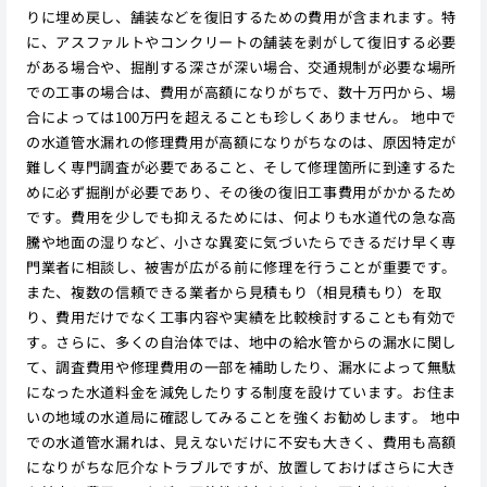
りに埋め戻し、舗装などを復旧するための費用が含まれます。特
に、アスファルトやコンクリートの舗装を剥がして復旧する必要
がある場合や、掘削する深さが深い場合、交通規制が必要な場所
での工事の場合は、費用が高額になりがちで、数十万円から、場
合によっては100万円を超えることも珍しくありません。 地中で
の水道管水漏れの修理費用が高額になりがちなのは、原因特定が
難しく専門調査が必要であること、そして修理箇所に到達するた
めに必ず掘削が必要であり、その後の復旧工事費用がかかるため
です。費用を少しでも抑えるためには、何よりも水道代の急な高
騰や地面の湿りなど、小さな異変に気づいたらできるだけ早く専
門業者に相談し、被害が広がる前に修理を行うことが重要です。
また、複数の信頼できる業者から見積もり（相見積もり）を取
り、費用だけでなく工事内容や実績を比較検討することも有効で
す。さらに、多くの自治体では、地中の給水管からの漏水に関し
て、調査費用や修理費用の一部を補助したり、漏水によって無駄
になった水道料金を減免したりする制度を設けています。お住ま
いの地域の水道局に確認してみることを強くお勧めします。 地中
での水道管水漏れは、見えないだけに不安も大きく、費用も高額
になりがちな厄介なトラブルですが、放置しておけばさらに大き