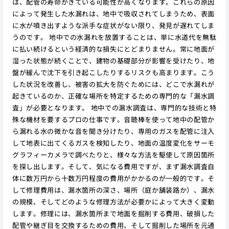
は、配管の寿命がきている可能性が高くなります。これらの原因
によって発生した水漏れは、地中で吸収されてしまうため、表面
に水が噴き出すような派手な症状がない限り、発見が遅れてしま
うのです。 地中での水漏れを放置することは、単に水道代を無駄
に払い続けるという経済的な損失にとどまりません。常に地面が
湿った状態が続くことで、建物の基礎部分が影響を受けたり、地
盤が緩んで沈下を引き起こしたりするリスクも高まります。こう
した状況を改善し、被害の拡大を防ぐためには、どこで水漏れが
起きているのか、正確な場所を特定するための専門的な「漏水調
査」が必要となります。 地中での漏水調査は、専門的な技術と特
殊な機材を要するプロの仕事です。音聴棒を使って地中の配管か
ら漏れる水の微かな音を聞き分けたり、専用のガスを配管に注入
して地表に出てくるガスを検知したり、地面の温度変化をサーモ
グラフィーカメラで調べたりと、様々な方法を駆使して原因箇所
を探し出します。そして、気になる費用ですが、まず漏水調査自
体に数万円から十数万円程度の費用がかかるのが一般的です。そ
して修理費用は、漏水箇所の深さ、場所（庭か舗装路か）、漏水
の規模、そしてどのような修理方法が必要かによって大きく変動
します。修理には、漏水箇所まで地面を掘削する費用、破損した
配管や継ぎ目を交換するための費用、そして掘削した場所を元通