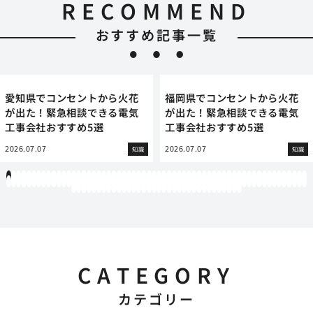
RECOMMEND
おすすめ記事一覧
愛知県でコンセントから火花
福岡県でコンセントから火花
が出た！緊急相談できる電気
が出た！緊急相談できる電気
工事会社おすすめ5選
工事会社おすすめ5選
2026.07.07
2026.07.07
知識
知識
1
2
3
4
5
6
7
8
9
10
11
12
13
14
15
16
17
18
19
20
21
22
23
24
25
26
27
28
29
30
31
32
33
34
35
36
37
38
39
40
41
42
43
44
45
46
47
48
49
50
51
52
53
54
55
56
57
58
59
60
61
62
63
64
65
66
67
68
69
70
71
72
73
74
75
76
77
78
79
80
81
82
83
84
85
86
87
88
89
90
91
92
93
94
95
96
97
98
99
100
101
102
103
104
105
106
107
108
109
110
111
112
113
114
115
116
117
118
119
12
121
122
123
124
125
126
127
128
129
130
131
132
133
134
135
136
137
138
139
140
141
142
143
144
145
146
147
148
149
150
151
152
153
154
CATEGORY
カテゴリー