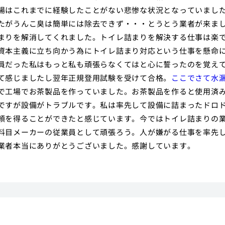
場はこれまでに経験したことがない悲惨な状況となっていまし
たがうんこ臭は簡単には除去できず・・・とうとう業者が来ま
まりを解消してくれました。トイレ詰まりを解決する仕事は楽
資本主義に立ち向かう為にトイレ詰まり対応という仕事を懸命
員だった私はもっと私も頑張らなくてはと心に誓ったのを覚え
て感じましたし翌年正規登用試験を受けて合格。
ここでさて水
で工場でお茶製品を作っていました。お茶製品を作ると使用済
ですが設備がトラブルです。私は率先して設備に詰まったドロ
頼を得ることができたと感じています。今ではトイレ詰まりの
料目メーカーの従業員として頑張ろう。人が嫌がる仕事を率先
業者本当にありがとうございました。感謝しています。