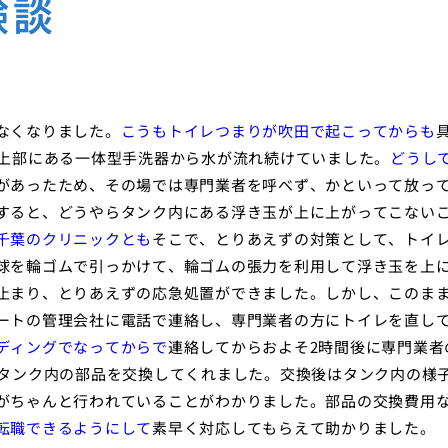
験談
なくなりました。
こうもトイレつまりが吹田で起こってからも
ク上部にある一体型手洗器から水が流れ続けていました。
どうし
があったため、その場では専門業者を呼べず、かといって放っ
すると、どうやらタンク内にある浮き玉が上に上がってこない
千葉のクリニックとも
そこで、とりあえずの対策として、トイ
球を輪ゴムで引っかけて、輪ゴムの張力を利用して浮き玉を上
止まり、とりあえずの応急処置ができました。しかし、このま
ートの管理会社に電話で連絡し、専門業者の方にトイレを直し
ディングでなってからで
連絡してからおよそ2時間後に専門業者
のタンク内の部品を交換してくれました。交換後はタンク内の様
がちゃんと行われていることがわかりました。部品の交換費用
転職できるようにして
素早く対応してもらえて助かりました。