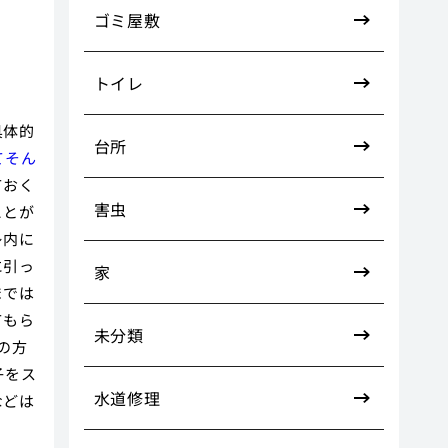
ゴミ屋敷
トイレ
具体的
台所
てそん
ておく
害虫
ことが
レ内に
に引っ
家
までは
てもら
未分類
の方
子をス
水道修理
などは