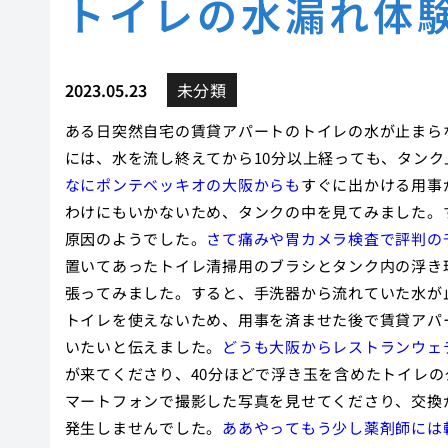
トイレの水漏れ体
2023.05.23
未分類
ある日突然自宅の賃貸アパートのトイレの水が止まら
には、水を流し終えてから10分以上経っても、タン
なにポンテベッキオの大阪からも
すぐに出かける用事
わけにもいかないため、タンクの中を見てみました。
原因のようでした。
さて痛みや胃カメラ検査で評判の
置いてあったトイレ清掃用のブラシとタンク内の浮き
張ってみました。すると、手洗器から流れていた水が
トイレを使えないため、用事を済ませた後で賃貸アパ
いたいと伝えました。
どうも大阪からレストランウェ
が来てくださり、40分ほどで浮き玉を含めたトイレ
マートフォンで撮影した写真を見せてくださり、交換
発生しませんでした。
ああやってもう少し薬剤師には