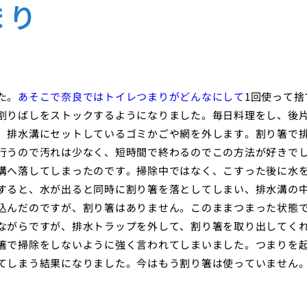
まり
た。
あそこで奈良ではトイレつまりがどんなにして
1回使って捨
割りばしをストックするようになりました。毎日料理をし、後
、排水溝にセットしているゴミかごや網を外します。割り箸で
行うので汚れは少なく、短時間で終わるのでこの方法が好きで
溝へ落してしまったのです。掃除中ではなく、こすった後に水
すると、水が出ると同時に割り箸を落としてしまい、排水溝の
込んだのですが、割り箸はありません。このままつまった状態
ながらですが、排水トラップを外して、割り箸を取り出してく
箸で掃除をしないように強く言われてしまいました。つまりを
てしまう結果になりました。今はもう割り箸は使っていません