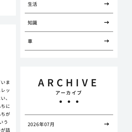
生活
知識
車
ARCHIVE
ていま
ュレッ
アーカイブ
まい、
んちに
んちが
いう
2026年07月
レが詰