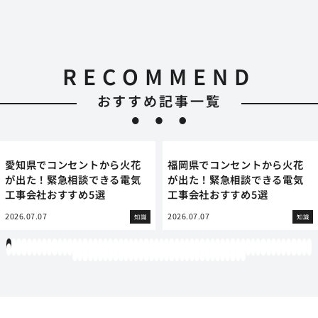
RECOMMEND
おすすめ記事一覧
愛知県でコンセントから火花
福岡県でコンセントから火花
が出た！緊急相談できる電気
が出た！緊急相談できる電気
工事会社おすすめ5選
工事会社おすすめ5選
2026.07.07
2026.07.07
知識
知識
1
2
3
4
5
6
7
8
9
10
11
12
13
14
15
16
17
18
19
20
21
22
23
24
25
26
27
28
29
30
31
32
33
34
35
36
37
38
39
40
41
42
43
44
45
46
47
48
49
50
51
52
53
54
55
56
57
58
59
60
61
62
63
64
65
66
67
68
69
70
71
72
73
74
75
76
77
78
79
80
81
82
83
84
85
86
87
88
89
90
91
92
93
94
95
96
97
98
99
100
101
102
103
104
105
106
107
108
109
110
111
112
113
114
115
116
117
118
119
12
121
122
123
124
125
126
127
128
129
130
131
132
133
134
135
136
137
138
139
140
141
142
143
144
145
146
147
148
149
150
151
152
153
154