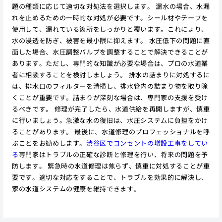
題の種類に応じて適切な対処法を選択します。 漏水の場合、水漏
れを止めるための一時的な対処が必要です。シール材やテープを
使用して、漏れている箇所をしっかりと覆います。これにより、
水の浸透を防ぎ、被害を最小限に抑えます。 水圧低下の問題に直
面した場合、水圧調整バルブを調整することで解決できることが
あります。ただし、専門的な知識が必要な場合は、プロの水道業
者に相談することを検討しましょう。 排水の詰まりに対処するに
は、排水口のフィルターを清掃し、排水管内の詰まり物を取り除
くことが重要です。詰まりが深刻な場合は、専門家の支援を受け
るべきです。 修理が完了したら、水道供給を再開しますが、慎重
に行いましょう。急激な水の復旧は、水圧システムに負担をかけ
ることがあります。 最後に、水道修理のプロフェッショナルを呼
ぶことをお勧めします。
渋谷区でコンセントの増設工事をしてい
る
専門家はトラブルの正確な診断と修理を行い、将来の問題を予
防します。 緊急時の水道修理は焦らず、慎重に対処することが重
要です。適切な対応をすることで、トラブルを効果的に解決し、
家の水道システムの健康を維持できます。