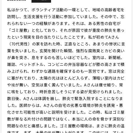
私はかつて、ボランティア活動の一環として、地域の高齢者宅を
訪問し、生活支援を行う活動に参加していました。その中で、忘
れられない一つの経験があります。それは、ある男性の自宅が
「ゴミ屋敷」と化しており、それが原因で彼が重度の肺炎を患っ
たという現実を目の当たりにしたことです。私が初めてAさん
（70代男性）の家を訪れた時、正直なところ、あまりの惨状に言
葉を失いました。玄関を開けた瞬間、強烈な腐敗臭とカビの臭い
が鼻を突き、息をするのも苦しいほどでした。室内は、新聞紙、
雑誌、ペットボトル、コンビニの弁当容器などが膝の高さまで積
み上げられ、わずかな通路を確保するのも一苦労です。窓は完全
に塞がれており、太陽の光はほとんど入らず、薄暗い室内はカビ
や埃が舞い、空気は重く澱んでいました。Aさんは痩せ細り、常
に咳をしており、時折息苦しそうにする姿が見受けられました。
数日後、Aさんは体調を崩し、肺炎で緊急入院することになりま
した。医師からは、Aさんの自宅の劣悪な環境が肺炎を誘発・悪
化させた可能性が高いと説明を受けました。この時、私はゴミ屋
敷が単なる片付けの問題ではなく、本当に人の命を脅かす深刻な
問題なのだと痛感しました。ゴミ屋敷の環境は、まさに肺炎の温
床です。まず、大量の埃が舞い上がります。この埃には、アレル