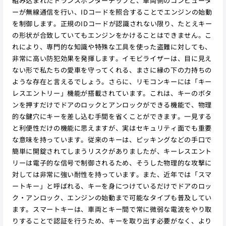
組み込まれたトランスポンダーチップと、車両側のコンピュータ
ーが無線通信を行い、IDコードを照合することでエンジンの始動
を制御します。正規のIDコードが認識されない限り、たとえキー
の形状が合致していてもエンジンをかけることはできません。こ
れにより、専門的な知識や特殊な工具を使った盗難に対しても、
非常に高い防犯効果を発揮します。イモビライザーは、目に見え
ない形で私たちの愛車を守ってくれる、まさに縁の下の力持ちの
ような存在と言えるでしょう。さらに、リモコンキーには「キー
レスエントリー」機能が搭載されています。これは、キーのボタ
ンを押すだけでドアのロックとアンロックができる機能で、物理
的な鍵穴にキーを差し込む手間を省くことができます。一見する
と利便性だけの機能に思えますが、実はセキュリティ面でも重要
な意味を持っています。従来のキーは、ピッキングなどの手口で
簡単に開錠されてしまうリスクがありましたが、キーレスエント
リーは電子的な信号で制御されるため、そうした物理的な攻撃に
対しては非常に強い耐性を持っています。また、近年では「スマ
ートキー」と呼ばれる、キーを身につけているだけでドアのロッ
ク・アンロック、エンジンの始動まで可能なタイプも普及してい
ます。スマートキーは、車両とキー間で常に微弱な電波をやり取
りすることで認証を行うため、キーを取り出す必要がなく、より