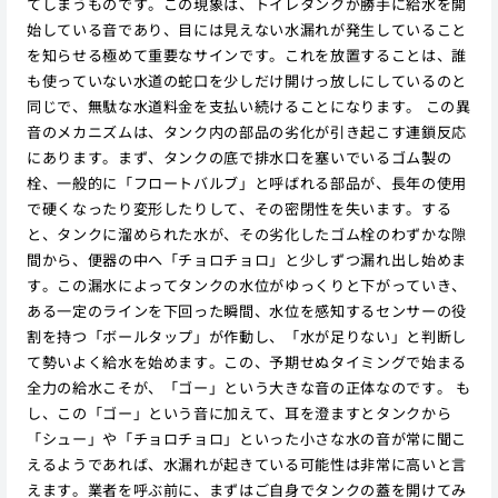
てしまうものです。この現象は、トイレタンクが勝手に給水を開
始している音であり、目には見えない水漏れが発生していること
を知らせる極めて重要なサインです。これを放置することは、誰
も使っていない水道の蛇口を少しだけ開けっ放しにしているのと
同じで、無駄な水道料金を支払い続けることになります。 この異
音のメカニズムは、タンク内の部品の劣化が引き起こす連鎖反応
にあります。まず、タンクの底で排水口を塞いでいるゴム製の
栓、一般的に「フロートバルブ」と呼ばれる部品が、長年の使用
で硬くなったり変形したりして、その密閉性を失います。する
と、タンクに溜められた水が、その劣化したゴム栓のわずかな隙
間から、便器の中へ「チョロチョロ」と少しずつ漏れ出し始めま
す。この漏水によってタンクの水位がゆっくりと下がっていき、
ある一定のラインを下回った瞬間、水位を感知するセンサーの役
割を持つ「ボールタップ」が作動し、「水が足りない」と判断し
て勢いよく給水を始めます。この、予期せぬタイミングで始まる
全力の給水こそが、「ゴー」という大きな音の正体なのです。 も
し、この「ゴー」という音に加えて、耳を澄ますとタンクから
「シュー」や「チョロチョロ」といった小さな水の音が常に聞こ
えるようであれば、水漏れが起きている可能性は非常に高いと言
えます。業者を呼ぶ前に、まずはご自身でタンクの蓋を開けてみ