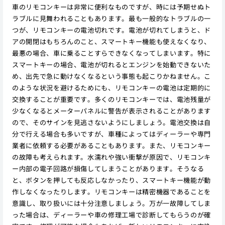
車のリモコンキーは非常に便利なものですが、時には予期せぬト
ラブルに見舞われることもあります。最も一般的なトラブルの一
つが、リモコンキーの電池切れです。電池が切れてしまうと、ド
アの開閉はもちろんのこと、スマートキー機能も使えなくなり、
最悪の場合、車に乗ることすらできなくなってしまいます。特に
スマートキーの場合、電池が切れるとエンジンを始動できないた
め、出先で急に動けなくなるという事態も起こりかねません。こ
のような状況を避けるためにも、リモコンキーの電池は定期的に
交換することが重要です。多くのリモコンキーでは、電池残量が
少なくなるとメーターパネルに警告が表示されることがあります
ので、そのサインを見逃さないようにしましょう。電池交換は自
分で行える場合も多いですが、車種によってはディーラーや専門
業者に依頼する必要があることもあります。また、リモコンキー
の故障も考えられます。水濡れや強い衝撃が原因で、リモコンキ
ー内部の電子回路が損傷してしまうことがあります。そうなる
と、ボタンを押しても反応しなかったり、スマートキー機能が動
作しなくなったりします。リモコンキーは精密機器であることを
意識し、取り扱いには十分注意しましょう。万が一故障してしま
った場合は、ディーラーや車の修理工場で診断してもらうのが確