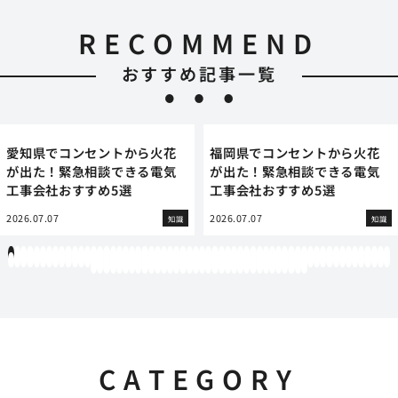
RECOMMEND
おすすめ記事一覧
愛知県でコンセントから火花
福岡県でコンセントから火花
が出た！緊急相談できる電気
が出た！緊急相談できる電気
工事会社おすすめ5選
工事会社おすすめ5選
2026.07.07
2026.07.07
知識
知識
1
2
3
4
5
6
7
8
9
10
11
12
13
14
15
16
17
18
19
20
21
22
23
24
25
26
27
28
29
30
31
32
33
34
35
36
37
38
39
40
41
42
43
44
45
46
47
48
49
50
51
52
53
54
55
56
57
58
59
60
61
62
63
64
65
66
67
68
69
70
71
72
73
74
75
76
77
78
79
80
81
82
83
84
85
86
87
88
89
90
91
92
93
94
95
96
97
98
99
100
101
102
103
104
105
106
107
108
109
110
111
112
113
114
115
116
117
118
119
12
121
122
123
124
125
126
127
128
129
130
131
132
133
134
135
136
137
138
139
140
141
142
143
144
145
146
147
148
149
150
151
152
153
154
CATEGORY