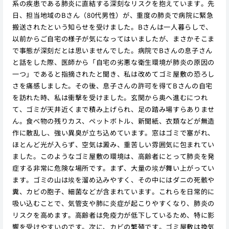
系の疾患である肺炎に直結する深刻なリスクを抱えています。先
日、担当地域のBさん（80代男性）が、重度の肺炎で病院に緊急
搬送されたという知らせを受けました。Bさんは一人暮らしで、
以前からご自宅の様子が気になってはいましたが、まさかそこま
で事態が深刻だとは思いませんでした。病院でBさんの息子さん
と話をした際、医師から「自宅の劣悪な衛生環境が肺炎の原因の
一つ」であると指摘されたと聞き、私は改めてゴミ屋敷の恐ろし
さを痛感しました。その後、息子さんの許可を得てBさんの自宅
を訪れた時、私は衝撃を受けました。玄関から奥へ進むにつれ
て、ゴミが天井近くまで積み上げられ、足の踏み場すらありませ
ん。食べ物の残りカス、ペットボトル、新聞紙、衣類などが無造
作に散乱し、強い異臭が立ち込めています。窓はゴミで塞がれ、
ほとんど光が入らず、空気は澱み、重苦しい雰囲気に包まれてい
ました。このようなゴミ屋敷の環境は、高齢者にとって肺炎を発
症する非常に危険な場所です。まず、大量の埃が舞い上がってい
ます。ゴミの山は埃を溜め込みやすく、その中にはダニの死骸や
糞、カビの胞子、細菌などが含まれています。これらを日常的に
吸い込むことで、気管支や肺に炎症が起こりやすくなり、肺炎の
リスクを高めます。高齢者は免疫力が低下しているため、特に影
響を受けやすいのです。次に、カビの繁殖です。ゴミ屋敷は換気