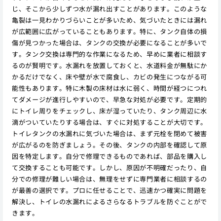
じ、そこから少しずつ水が漏れ出すことがあります。このような
亀裂は一見わかりづらいことが多いため、気づいたときには漏れ
が広範囲に広がっていることもあります。特に、タンク自体の損
傷が見つかった場合は、タンクの交換が必要になることが多いで
す。タンク交換は専門的な作業になるため、早めに業者に相談す
るのが賢明です。水漏れを放置しておくと、水道料金が無駄にか
かるだけでなく、床や壁が水で腐食し、カビの発生につながる可
能性もあります。特に木製の床材は水に弱く、時間が経つにつれ
てダメージが進行しやすいので、早急な対処が必要です。定期的
にトイレ周りをチェックし、床が湿っていたり、タンク周辺に水
滴がついていたりする場合は、すぐに対処することが大切です。
トイレタンクの水漏れに気づいた場合は、まず元栓を閉めて被害
が広がるのを防ぎましょう。その後、タンクの内部を確認して原
因を特定します。自分で修理できるものであれば、部品を購入し
て交換することも可能です。しかし、原因が不明確だったり、自
分での修理が難しい場合は、無理をせずに専門業者に相談するの
が最善の選択です。プロに任せることで、迅速かつ確実に問題を
解決し、トイレの水漏れによるさらなるトラブルを防ぐことがで
きます。