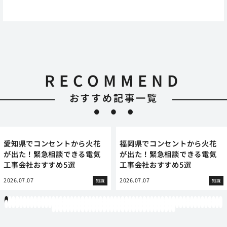
RECOMMEND
おすすめ記事一覧
愛知県でコンセントから火花
福岡県でコンセントから火花
が出た！緊急相談できる電気
が出た！緊急相談できる電気
工事会社おすすめ5選
工事会社おすすめ5選
2026.07.07
2026.07.07
知識
知識
1
2
3
4
5
6
7
8
9
10
11
12
13
14
15
16
17
18
19
20
21
22
23
24
25
26
27
28
29
30
31
32
33
34
35
36
37
38
39
40
41
42
43
44
45
46
47
48
49
50
51
52
53
54
55
56
57
58
59
60
61
62
63
64
65
66
67
68
69
70
71
72
73
74
75
76
77
78
79
80
81
82
83
84
85
86
87
88
89
90
91
92
93
94
95
96
97
98
99
100
101
102
103
104
105
106
107
108
109
110
111
112
113
114
115
116
117
118
119
12
121
122
123
124
125
126
127
128
129
130
131
132
133
134
135
136
137
138
139
140
141
142
143
144
145
146
147
148
149
150
151
152
153
154