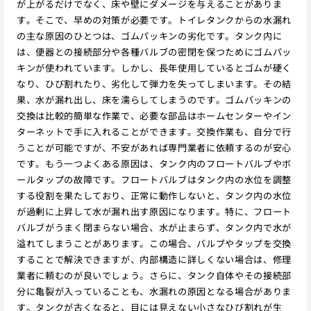
が上がるだけでなく、床や壁にダメージを与えることがありま
す。そこで、早めの対策が必要です。トイレタンクからの水漏れ
の主な原因のひとつは、ゴムパッキンの劣化です。タンク内に
は、便器との接続部分や各種バルブの密閉を保つためにゴムパッ
キンが使われています。しかし、長年使用しているとゴムが硬く
なり、ひび割れたり、劣化して弾力を失ってしまいます。その結
果、水が漏れ出し、床を濡らしてしまうのです。ゴムパッキンの
交換は比較的簡単な作業で、必要な部品はホームセンターやイン
ターネットで手に入れることができます。交換作業も、自分で行
うことが可能ですが、不安があれば専門業者に依頼するのが安心
です。もう一つよくある原因は、タンク内のフロートバルブやボ
ールタップの故障です。フロートバルブはタンク内の水位を調整
する役割を果たしており、正常に動作しないと、タンク内の水位
が過剰に上昇して水が漏れ出す原因になります。特に、フロート
バルブがうまく閉まらない場合、水が止まらず、タンク内で水が
溢れてしまうことがあります。この場合、バルブやタップを交換
することで解決できますが、内部構造に詳しくない場合は、修理
業者に頼むのが良いでしょう。さらに、タンク自体やその接続部
分に亀裂が入っていることも、水漏れの原因となる場合がありま
す。タンクが古くなると、目には見えない小さなひび割れが生