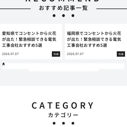
おすすめ記事一覧
愛知県でコンセントから火花
福岡県でコンセントから火花
が出た！緊急相談できる電気
が出た！緊急相談できる電気
工事会社おすすめ5選
工事会社おすすめ5選
2026.07.07
2026.07.07
知識
知識
1
2
3
4
5
6
7
8
9
10
11
12
13
14
15
16
17
18
19
20
21
22
23
24
25
26
27
28
29
30
31
32
33
34
35
36
37
38
39
40
41
42
43
44
45
46
47
48
49
50
51
52
53
54
55
56
57
58
59
60
61
62
63
64
65
66
67
68
69
70
71
72
73
74
75
76
77
78
79
80
81
82
83
84
85
86
87
88
89
90
91
92
93
94
95
96
97
98
99
100
101
102
103
104
105
106
107
108
109
110
111
112
113
114
115
116
117
118
119
12
121
122
123
124
125
126
127
128
129
130
131
132
133
134
135
136
137
138
139
140
141
142
143
144
145
146
147
148
149
150
151
152
153
154
CATEGORY
カテゴリー