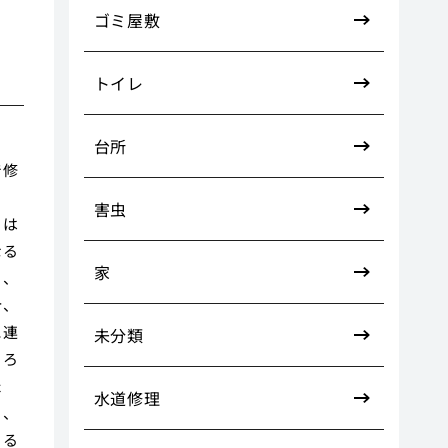
ゴミ屋敷
トイレ
台所
で修
さ
害虫
きは
なる
家
く、
合、
に連
未分類
ころ
た
水道修理
ら、
きる