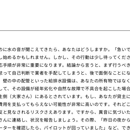
のに水の音が聞こえてきたら、あなたはどうしますか。「急い
し始めるかもしれません。しかし、その行動は少し待ってくだ
応手順が非常に重要になります。結論から言うと、まず行うべ
怠って自己判断で業者を手配してしまうと、後で面倒なことに
、壁の中の配管といった給排水設備は、あなたの所有物ではな
して、その設備が経年劣化や自然な故障で不具合を起こした場
主側（大家さん）にあるとされています。もし、あなたが貸主
費用を支払ってもらえない可能性が非常に高いのです。それど
反と見なされるリスクさえあります。ですから、異音に気づい
さんに連絡し、状況を報告しましょう。その際、「昨日の夜か
ーターを確認したら、パイロットが回っていました」など、で