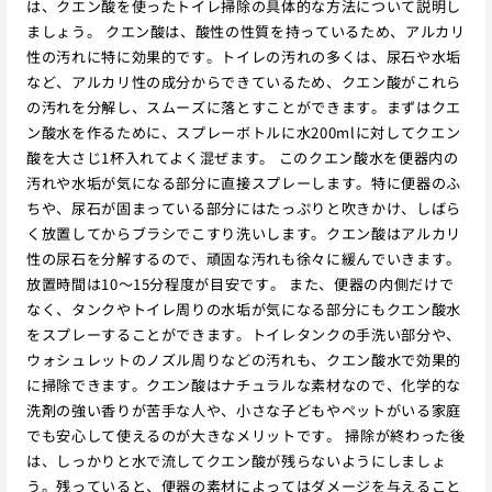
は、クエン酸を使ったトイレ掃除の具体的な方法について説明し
ましょう。 クエン酸は、酸性の性質を持っているため、アルカリ
性の汚れに特に効果的です。トイレの汚れの多くは、尿石や水垢
など、アルカリ性の成分からできているため、クエン酸がこれら
の汚れを分解し、スムーズに落とすことができます。まずはクエ
ン酸水を作るために、スプレーボトルに水200mlに対してクエン
酸を大さじ1杯入れてよく混ぜます。 このクエン酸水を便器内の
汚れや水垢が気になる部分に直接スプレーします。特に便器のふ
ちや、尿石が固まっている部分にはたっぷりと吹きかけ、しばら
く放置してからブラシでこすり洗いします。クエン酸はアルカリ
性の尿石を分解するので、頑固な汚れも徐々に緩んでいきます。
放置時間は10〜15分程度が目安です。 また、便器の内側だけで
なく、タンクやトイレ周りの水垢が気になる部分にもクエン酸水
をスプレーすることができます。トイレタンクの手洗い部分や、
ウォシュレットのノズル周りなどの汚れも、クエン酸水で効果的
に掃除できます。クエン酸はナチュラルな素材なので、化学的な
洗剤の強い香りが苦手な人や、小さな子どもやペットがいる家庭
でも安心して使えるのが大きなメリットです。 掃除が終わった後
は、しっかりと水で流してクエン酸が残らないようにしましょ
う。残っていると、便器の素材によってはダメージを与えること