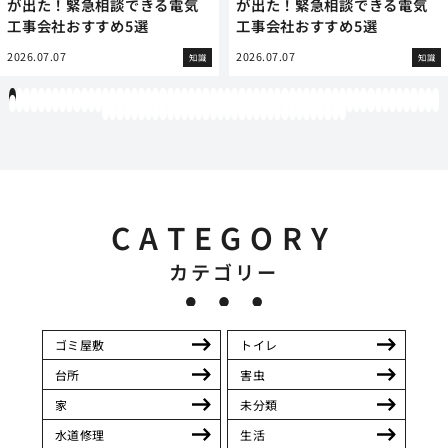
が出た！緊急相談できる電気
が出た！緊急相談できる電気
工事会社おすすめ5選
工事会社おすすめ5選
2026.07.07
2026.07.07
知識
知識
1
2
3
4
5
6
7
8
9
10
11
12
13
14
15
16
17
18
19
20
21
22
23
24
25
26
27
28
29
30
31
32
33
34
35
36
37
38
39
40
41
42
43
44
45
46
47
48
49
50
51
52
53
54
55
56
57
58
59
60
61
62
63
64
65
66
67
68
69
70
71
72
73
74
75
76
77
78
79
80
81
82
83
84
85
86
87
88
89
90
91
92
93
94
95
96
97
98
99
100
101
102
103
104
105
106
107
108
109
110
111
112
113
114
115
116
117
118
119
12
121
122
123
124
125
126
127
128
129
130
131
132
133
134
135
136
137
138
139
140
141
142
143
144
145
146
147
148
149
150
151
152
153
154
CATEGORY
カテゴリー
ゴミ屋敷
トイレ
台所
害虫
家
未分類
水道修理
生活