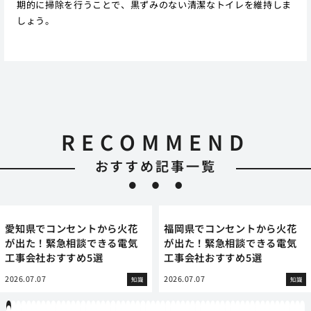
期的に掃除を行うことで、黒ずみのない清潔なトイレを維持しま
しょう。
RECOMMEND
おすすめ記事一覧
愛知県でコンセントから火花
福岡県でコンセントから火花
が出た！緊急相談できる電気
が出た！緊急相談できる電気
工事会社おすすめ5選
工事会社おすすめ5選
2026.07.07
2026.07.07
知識
知識
1
2
3
4
5
6
7
8
9
10
11
12
13
14
15
16
17
18
19
20
21
22
23
24
25
26
27
28
29
30
31
32
33
34
35
36
37
38
39
40
41
42
43
44
45
46
47
48
49
50
51
52
53
54
55
56
57
58
59
60