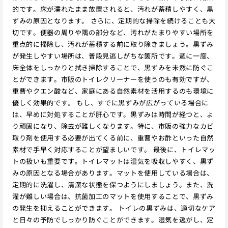
的です。床が濡れたまま放置されると、汚れが蓄積しやすく、黒
ずみの原因となります。 さらに、定期的な掃除を続けることも大
切です。便器の周りや隅の部分など、汚れがたまりやすい場所を
重点的に掃除し、汚れが蓄積する前に取り除きましょう。黒ずみ
が発生しやすい場所は、普段見逃しがちな箇所です。週に一度、
床全体をしっかりと拭き掃除することで、黒ずみを未然に防ぐこ
とができます。市販のトイレクリーナーを使うのも有効ですが、
重曹やクエン酸など、家庭にある自然素材を活用するのも環境に
優しく効果的です。 もし、すでに黒ずみが広がっている場合に
は、早めに対処することが肝心です。黒ずみは時間が経つと、よ
り頑固になり、除去が難しくなります。特に、市販の強力なカビ
取り剤を使用する必要が出てくる前に、重曹やお酢といった自然
素材で手早く対応することが望ましいです。 最後に、トイレマッ
トの扱いも重要です。トイレマットは湿気を吸収しやすく、黒ず
みの原因となる場合があります。マットを使用している場合は、
定期的に洗濯し、清潔な状態を保つようにしましょう。また、洗
濯が難しい場合は、抗菌加工のマットを使用することで、黒ずみ
の発生を抑えることができます。 トイレの黒ずみは、適切なケア
と日々の予防でしっかり防ぐことができます。湿気を逃がし、定