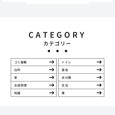
61
62
63
64
65
66
67
68
69
70
71
72
73
74
75
76
77
78
79
80
81
82
83
84
85
86
87
88
89
90
91
92
93
94
95
96
97
98
99
100
101
102
103
104
105
106
107
108
109
110
111
112
113
114
115
116
117
118
119
12
121
122
123
124
125
126
127
128
129
130
131
132
133
134
135
136
137
138
139
140
141
142
143
144
145
146
147
148
149
150
151
152
153
154
CATEGORY
カテゴリー
ゴミ屋敷
トイレ
台所
害虫
家
未分類
水道修理
生活
知識
車