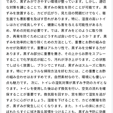
であり、黒ずみができやすい環境が整っています。しかし、適切
な対策を講じることで、黒ずみの発生を防ぐことが可能です。 黒
ずみを放置すると、カビが広がり、見た目の問題だけでなく、衛
生面でも悪影響を及ぼす恐れがあります。特に、湿度の高いトイ
レはカビが成長しやすく、健康にも害を与える可能性があるた
め、早めの対処が必要です。では、黒ずみをどのように取り除
き、再発を防ぐためにはどうすれば良いのでしょうか？ まず、黒
ずみを効率的に取り除くための方法として、重曹とお酢の組み合
わせが効果的です。重曹はアルカリ性で、黒ずみを分解する力が
あります。黒ずみ部分に重曹を撒き、その上からお酢をスプレー
することで化学反応が起こり、汚れが浮き上がります。この状態
でしばらく放置し、ブラシでこすれば、黒ずみはスムーズに取れ
ます。特にナチュラルな掃除方法を好む方には、この重曹とお酢
の組み合わせはおすすめです。自然素材なので、環境にも優しい
点も魅力です。 次に、トイレの湿気対策が黒ずみ予防のカギとな
ります。トイレを使用した後は必ず換気を行い、空気の流れを確
保することが重要です。換気扇を回すか、窓を開けて湿気を逃が
すように心がけましょう。湿度を下げることで、カビの繁殖を防
ぎ、黒ずみが発生しにくくなります。また、トイレの床に水がこ
ぼれたらすぐに拭き取る習慣をつけることも、黒ずみ予防に効果