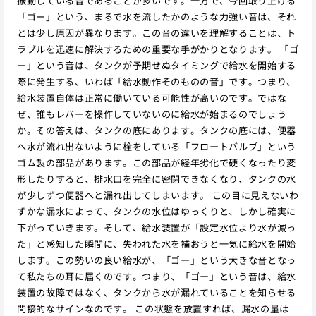
振動している音であることが多いです。一方で、今回取り上げる
「ゴー」という、まるで水を流したかのような力強い音は、それ
とは少し原因が異なります。この音の違いを理解することは、ト
ラブルを迅速に解決するための重要な手がかりとなります。 「ゴ
ー」という音は、タンクが予期せぬタイミングで給水を開始する
際に発生する、いわば「給水動作そのものの音」です。つまり、
給水装置自体は正常に働いている可能性が高いのです。ではな
ぜ、誰もレバーを操作していないのに給水が始まるのでしょう
か。その答えは、タンクの底にあります。タンクの底には、便器
へ水が流れ出ないように栓をしている「フロートバルブ」という
ゴム製の部品があります。この部品が経年劣化で硬くなったり変
形したりすると、排水口を完全に密閉できなくなり、タンクの水
が少しずつ便器へと漏れ出してしまいます。 この目に見えないわ
ずかな漏水によって、タンクの水位はゆっくりと、しかし確実に
下がっていきます。そして、給水装置が「設定水位より水が減っ
た」と感知した瞬間に、失われた水を補おうと一気に給水を開始
します。この勢いの良い給水が、「ゴー」という大きな音となっ
て私たちの耳に届くのです。つまり、「ゴー」という音は、給水
装置の故障ではなく、タンクから水が漏れていることを知らせる
間接的なサインなのです。 この状態を放置すれば、漏水の量は