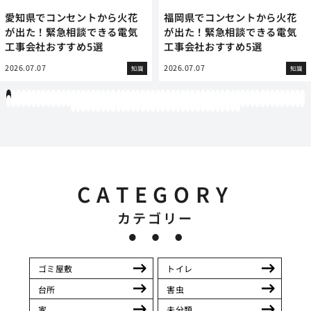
愛知県でコンセントから火花
福岡県でコンセントから火花
が出た！緊急相談できる電気
が出た！緊急相談できる電気
工事会社おすすめ5選
工事会社おすすめ5選
2026.07.07
2026.07.07
知識
知識
1
2
3
4
5
6
7
8
9
10
11
12
13
14
15
16
17
18
19
20
21
22
23
24
25
26
27
28
29
30
31
32
33
34
35
36
37
38
39
40
41
42
43
44
45
46
47
48
49
50
51
52
53
54
55
56
57
58
59
60
61
62
63
64
65
66
67
68
69
70
71
72
73
74
75
76
77
78
79
80
81
82
83
84
85
86
87
88
89
90
91
92
93
94
95
96
97
98
99
100
101
102
103
104
105
106
107
108
109
110
111
112
113
114
115
116
117
118
119
12
121
122
123
124
125
126
127
128
129
130
131
132
133
134
135
136
137
138
139
140
141
142
143
144
145
146
147
148
149
150
151
152
153
154
CATEGORY
カテゴリー
ゴミ屋敷
トイレ
台所
害虫
家
未分類